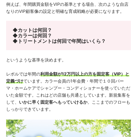
例えば、年間購買金額をVIPの基準とする場合、次のような自店
なりのVIP顧客像の設定と明確な育成戦略が必要になります。
◆カットは何回？
◆カラーは何回？
◆トリートメントは何回で年間はいくら？
というような基準を決めます。
レボルでは年間の
利用金額が12万円以上の方を固定客（VIP）と
定義づけ
ています。カラー会員の1年会費・年間で１０回パー
マ・ホームケアでシャンプー・コンディショナーを使っていただ
いた金額です。これはどの店舗も共通としています。新規集客を
して、
いかに早く固定客へもっていけるか
。ここまでのフローも
しっかりできています。