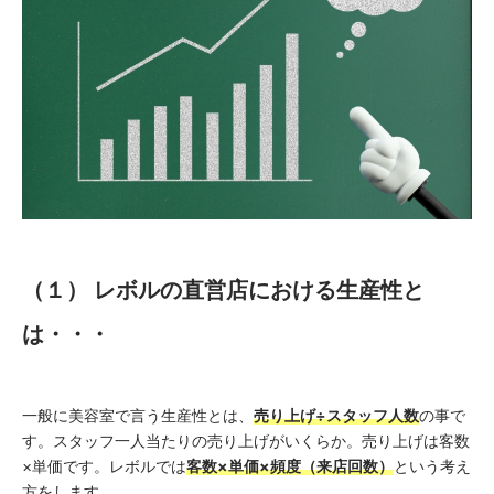
（１） レボルの直営店における生産性と
は・・・
一般に美容室で言う生産性とは、
売り上げ÷スタッフ人数
の事で
す。スタッフ一人当たりの売り上げがいくらか。売り上げは客数
×単価です。レボルでは
客数×単価×頻度（来店回数）
という考え
方をします。