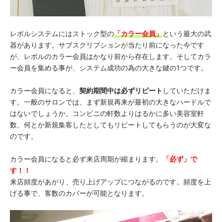
レボルシステムにはストック型の
「カラー会員」
という最大の武
器があります。サブスクリプションが当たり前になった今です
が、レボルのカラー会員はかなり前から存在します。そしてカラ
ー会員を集める事が、システム成功の為の大きな鍵の1つです。
カラー会員になると、
契約期間中は必ずリピート
していただけま
す。一般のサロンでは、まず新規再来が最初の大きなハードルで
はないでしょうか。コンビニの軒数よりはるかに多い美容室軒
数、何とか新規集客したとしてもリピートしてもらうのが大変な
のです。
カラー会員になると必ず来店周期が縮まります。
「必ず」で
す！！
来店頻度があがり、売り上げアップにつながるのです。頻度を上
げる事で、客数のカバーが可能となります。